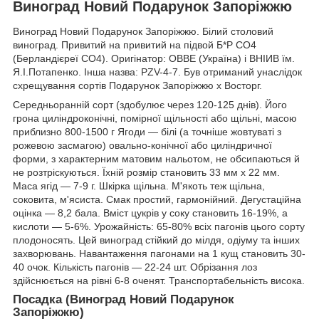
Виноград Новий Подарунок Запоріжжю
Виноград Новий Подарунок Запоріжжю. Білий столовий
виноград. Привитий на привитий на підвой Б*Р СО4
(Берландієреї СО4). Оригінатор: ОВВЕ (Україна) і ВНІИВ їм.
Я.І.Потапенко. Інша назва: PZV-4-7. Був отриманий унаслідок
схрещування сортів Подарунок Запоріжжю х Восторг.
Середньоранній сорт (здобулює через 120-125 днів). Його
грона циліндроконічні, помірної щільності або щільні, масою
приблизно 800-1500 г Ягоди — білі (а точніше жовтуваті з
рожевою засмагою) овально-конічної або циліндричної
форми, з характерним матовим нальотом, не обсипаються й
не розтріскуються. Їхній розмір становить 33 мм x 22 мм.
Маса ягід — 7-9 г. Шкірка щільна. М'якоть теж щільна,
соковита, м'ясиста. Смак простий, гармонійний. Дегустаційна
оцінка — 8,2 бала. Вміст цукрів у соку становить 16-19%, а
кислоти — 5-6%. Урожайність: 65-80% всіх пагонів цього сорту
плодоносять. Цей виноград стійкий до мілдя, одіуму та інших
захворювань. Навантаження пагонами на 1 кущ становить 30-
40 очок. Кількість пагонів — 22-24 шт. Обрізання лоз
здійснюється на рівні 6-8 оченят. Транспортабельність висока.
Посадка (Виноград Новий Подарунок
Запоріжжю)