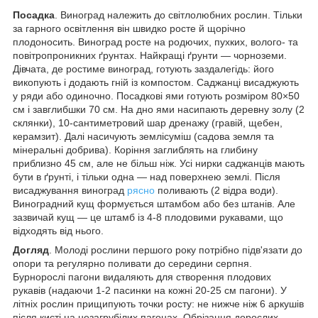
Посадка
. Виноград належить до світлолюбних рослин. Тільки
за гарного освітлення він швидко росте й щорічно
плодоносить. Виноград росте на родючих, пухких, волого- та
повітропроникних ґрунтах. Найкращі ґрунти — чорноземи.
Дівчата, де ростиме виноград, готують заздалегідь: його
викопують і додають гній із компостом. Саджанці висаджують
у ряди або одиночно. Посадкові ями готують розміром 80×50
см і завглибшки 70 см. На дно ями насипають деревну золу (2
склянки), 10-сантиметровий шар дренажу (гравій, щебен,
керамзит). Далі насичують землісуміш (садова земля та
мінеральні добрива). Коріння заглиблять на глибину
приблизно 45 см, але не більш ніж. Усі нирки саджанців мають
бути в ґрунті, і тільки одна — над поверхнею землі. Після
висаджування виноград
рясно
поливають (2 відра води).
Виноградний кущ формується штамбом або без штанів. Але
зазвичай кущ — це штамб із 4-8 плодовими рукавами, що
відходять від нього.
Догляд
. Молоді рослини першого року потрібно підв'язати до
опори та регулярно поливати до середини серпня.
Бурнорослі пагони видаляють для створення плодових
рукавів (надаючи 1-2 пасинки на кожні 20-25 см пагони). У
літніх рослин прищипують точки росту: не нижче ніж 6 аркушів
після кисті на незагрубілих пагонах. Обрізання дорослих