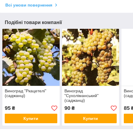
Всі умови повернення
Подібні товари компанії
Виноград "Ркацетелі"
Виноград
Вино
(саджанці)
"Сухоліманський"
(сад
(саджанці)
95
90
85
₴
₴
Купити
Купити