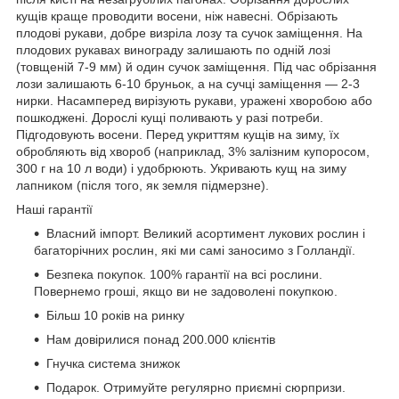
кущів краще проводити восени, ніж навесні. Обрізають
плодові рукави, добре визріла лозу та сучок заміщення. На
плодових рукавах винограду залишають по одній лозі
(товщеній 7-9 мм) й один сучок заміщення. Під час обрізання
лози залишають 6-10 бруньок, а на сучці заміщення — 2-3
нирки. Насамперед вирізують рукави, уражені хворобою або
пошкоджені. Дорослі кущі поливають у разі потреби.
Підгодовують восени. Перед укриттям кущів на зиму, їх
обробляють від хвороб (наприклад, 3% залізним купоросом,
300 г на 10 л води) і удобрюють. Укривають кущ на зиму
лапником (після того, як земля підмерзне).
Наші гарантії
Власний імпорт.
Великий асортимент лукових рослин і
багаторічних рослин, які ми самі заносимо з Голландії.
Безпека покупок.
100% гарантії на всі рослини.
Повернемо гроші, якщо ви не задоволені покупкою.
Більш
10 років на ринку
Нам довірилися понад
200.000 клієнтів
Гнучка система знижок
Подарок.
Отримуйте регулярно приємні сюрпризи.