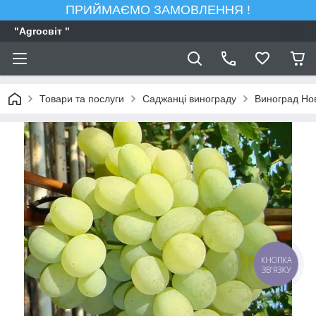
ПРИЙМАЄМО ЗАМОВЛЕННЯ !
"Agroсвiт "
Товари та послуги
Саджанці винограду
Виноград Но
КНОПКА
ЗВ'ЯЗКУ