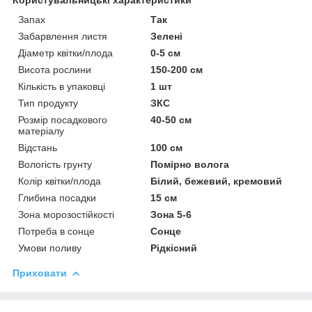
Запах
Так
Забарвлення листя
Зелені
Діаметр квітки/плода
0-5 см
Висота рослини
150-200 см
Кількість в упаковці
1 шт
Тип продукту
ЗКС
Розмір посадкового
40-50 см
матеріалу
Відстань
100 см
Вологість грунту
Помірно волога
Колір квітки/плода
Білий, бежевий, кремовий
Глибина посадки
15 см
Зона морозостійкості
Зона 5-6
Потреба в сонце
Сонце
Умови поливу
Рідкісний
Приховати