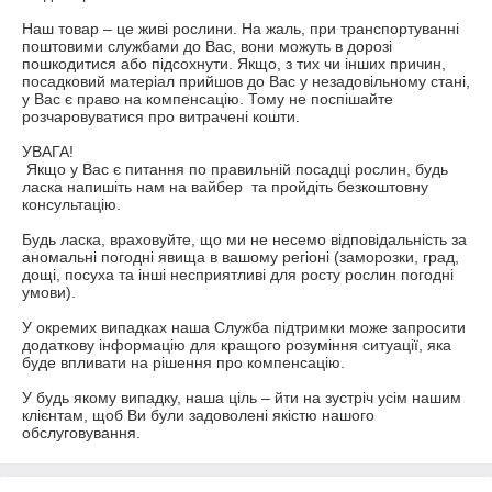
Наш товар – це живі рослини. На жаль, при транспортуванні 
поштовими службами до Вас, вони можуть в дорозі 
пошкодитися або підсохнути. Якщо, з тих чи інших причин, 
посадковий матеріал прийшов до Вас у незадовільному стані, 
у Вас є право на компенсацію. Тому не поспішайте 
розчаровуватися про витрачені кошти.

УВАГА!

 Якщо у Вас є питання по правильній посадці рослин, будь 
ласка напишіть нам на вайбер  та пройдіть безкоштовну 
консультацію.

Будь ласка, враховуйте, що ми не несемо відповідальність за 
аномальні погодні явища в вашому регіоні (заморозки, град, 
дощі, посуха та інші несприятливі для росту рослин погодні 
умови).

У окремих випадках наша Служба підтримки може запросити 
додаткову інформацію для кращого розуміння ситуації, яка 
буде впливати на рішення про компенсацію.

У будь якому випадку, наша ціль – йти на зустріч усім нашим 
клієнтам, щоб Ви були задоволені якістю нашого 