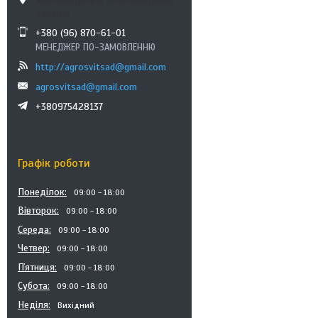
Хмельницький, Хмельницький,
Україна
+380 (96) 870-61-01
МЕНЕДЖЕР ПО-ЗАМОВЛЕННЮ
http://agrosvitsad@gmail.com
agrosvitsad@gmail.com
+380975428137
Графік роботи
Понеділок
09:00
18:00
Вівторок
09:00
18:00
Середа
09:00
18:00
Четвер
09:00
18:00
Пʼятниця
09:00
18:00
Субота
09:00
18:00
Неділя
Вихідний