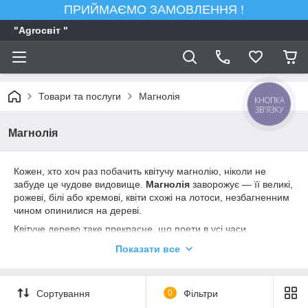
ПРИЙМАЄМО ЗАМОВЛЕННЯ !
"Agroсвiт "
Товари та послуги
Магнолія
КНОПКА
ЗВ'ЯЗКУ
Магнолія
Кожен, хто хоч раз побачить квітучу магнолію, ніколи не
забуде це чудове видовище.
Магнолія
заворожує — її великі,
рожеві, білі або кремові, квіти схожі на лотоси, незбагненним
чином опинилися на дереві.
Квітуче дерево таке прекрасне, що поети в усі часи
приділили йому свої вірші, а художники закарбували на
Показати все
полотнах.
Магнолія — реліктовий (викопаний) вигляд. Перші
екземпляри з'явилися раніше, ніж бджоли, тому
Сортування
0
Фільтри
рослина пристосувалася запилятися за допомогою