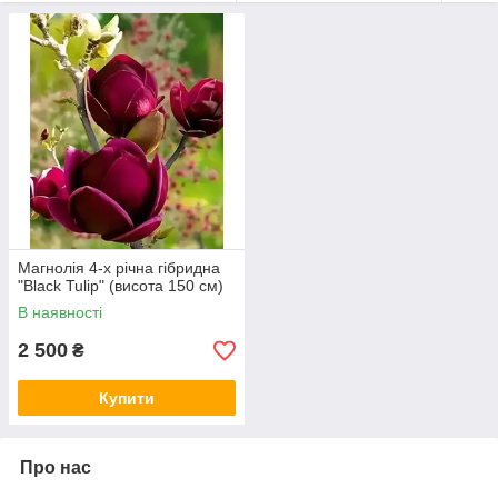
жуків. Деякі, виявлені у формі скам'янілостей рослини,
мають вік не менш ніж 95 млн років. Сліди стародавніх
магнолій були знайдені археологами на сахаліні, у
Приральї, у басейнах Волги та Дона. Таке відкриття
говорить про те, що сучасний суворий клімат цих
районів був набагато м'якшим.
Квіти, плоди та листя часто використовуються в
народній медицині як засіб для стабілізації тиску,
зменшення серцевих болів і у разі проблем із травним
трактом. А ефірна олія, що отримується з різних частин
рослини, здатна вилікувати простудні захворювання.
Поряд із народною, препарати на основі магнолій
Магнолія 4-х річна гібридна
використовує й офіційна медицина.
"Black Tulip" (висота 150 см)
Магнолія часто використовується в парфумерній
В наявності
промисловості, як компонент багатьох ароматів.
2 500
₴
Купити
Про нас