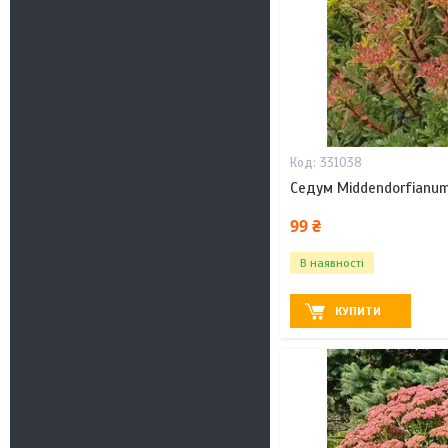
331038
Седум Middendorfianum
99 ₴
В наявності
КУПИТИ