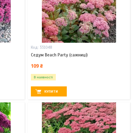
331048
Седум Beach Party (сажниці)
109 ₴
В наявності
КУПИТИ