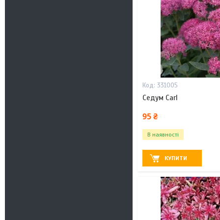
331005
Седум Carl
95 ₴
В наявності
КУПИТИ