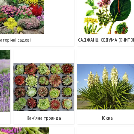
аторічні садові
САДЖАНЦІ СЕДУМА (ОЧИТО
17
1
Кам'яна троянда
Юкка