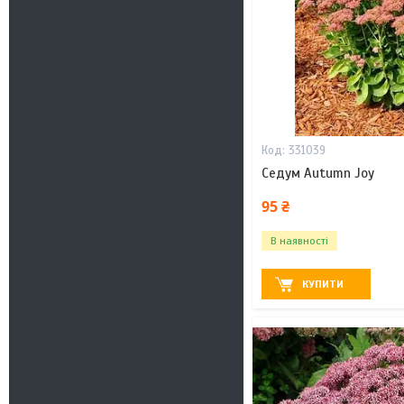
331039
Седум Autumn Joy
95 ₴
В наявності
КУПИТИ