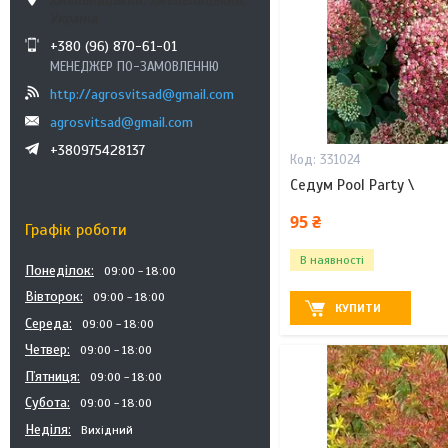
Хмельницький, Хмельницький,
Україна
+380 (96) 870-61-01
МЕНЕДЖЕР ПО-ЗАМОВЛЕННЮ
http://agrosvitsad@gmail.com
agrosvitsad@gmail.com
+380975428137
331024
Седум Pool Party \
95 ₴
Графік роботи
В наявності
Понеділок
09:00
18:00
Вівторок
09:00
18:00
КУПИТИ
Середа
09:00
18:00
Четвер
09:00
18:00
Пʼятниця
09:00
18:00
Субота
09:00
18:00
Неділя
Вихідний