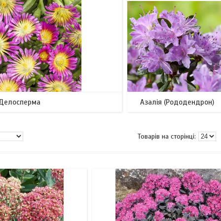
Делосперма
Азалія (Рододендрон)