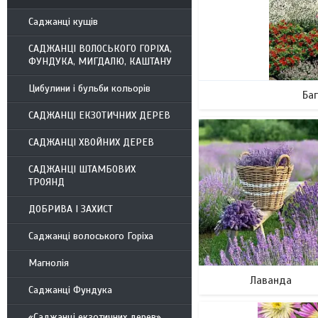
Саджанці кущів
САДЖАНЦІ ВОЛОСЬКОГО ГОРІХА,
ФУНДУКА, МИГДАЛЮ, КАШТАНУ
Цибулини і бульби кольорів
Баг
САДЖАНЦІ ЕКЗОТИЧНИХ ДЕРЕВ
САДЖАНЦІ ХВОЙНИХ ДЕРЕВ
САДЖАНЦІ ШТАМБОВИХ
ТРОЯНД
ДОБРИВА І ЗАХИСТ
Саджанці волоського Горіха
Магнолія
Лаванда
Саджанці Фундука
«Саджанці екзотичних дерев»