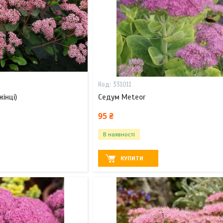
331011
інці)
Седум Meteor
95 ₴
В наявності
КУПИТИ