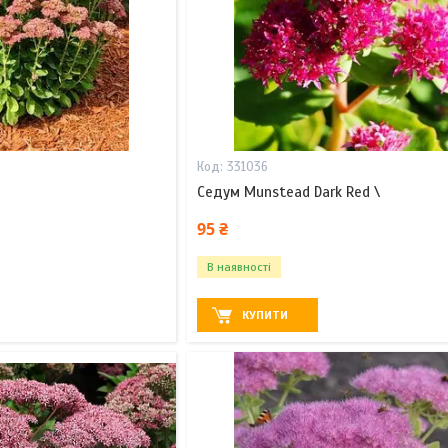
331036
Седум Munstead Dark Red \
95 ₴
В наявності
КУПИТИ