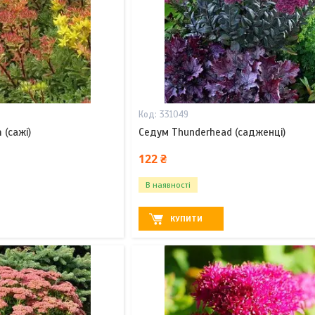
331049
 (сажі)
Седум Thunderhead (садженці)
122 ₴
В наявності
КУПИТИ