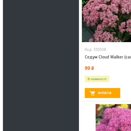
331008
Седум Cloud Walker (саж
99 ₴
В наявності
КУПИТИ