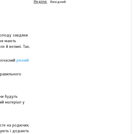
Неділя
Вихідний
Виноград Віктор
охолоду завдяки
(саджанці)
ння мають
е й великі. Так,
воєчасний
рясний
Немає в наявності
109 ₴
правильного
ни будуть
ий матеріал у
сте на родючих,
пують і додають