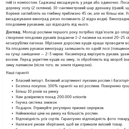
гній із компостом. Саджанці висаджують у ряди або одиночно. Поса
деревну золу (2 склянки), 10-сантиметровий шар дренажу (гравій, щ
Коріння заглиблять на глибину приблизно 45 см, але не більш ніж. Ус
висаджування виноград рясно поливають (2 відра води). Виноградн
плодовими рукавами, що відходять від нього.
Догляд
. Молоді рослини першого року потрібно підв'язати до опо
створення плодових рукавів (надаючи 1-2 пасинки на кожні 20-25 см 
незагрубілих пагонах. Обрізання дорослих кущів краще проводити вос
На плодових рукавах винограду залишають по одній лозі (товщиною 
на сучці заміщення — 2-3 нирки. Насамперед вирізують рукави, ура
восени. Перед укриттям кущів на зиму, їх обробляють від хвороб (н
зиму лапником (після того, як земля підмерзне).
Наші гарантії
Власний імпорт.
Великий асортимент лукових рослин і багаторіч
Безпека покупок.
100% гарантії на всі рослини. Повернемо гро
Більш
10 років на ринку
Нам довірилися понад
200.000 клієнтів
Гнучка система знижок
Подарок.
Отримуйте регулярно приємні сюрпризи.
Найнижніші ціни на ринку
на більшість рослин.
Відповідність усіх сортів.
Гарантуємо відповідність фото товару
Належачі умови зберігання
, щоб ви отримали якісний товар.