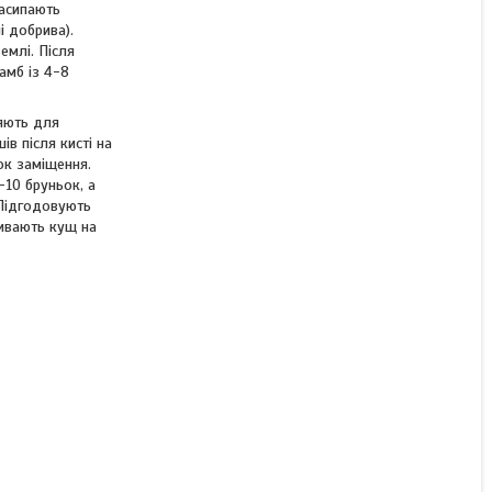
насипають
і добрива).
емлі. Після
амб із 4-8
ляють для
в після кисті на
ок заміщення.
-10 бруньок, а
 Підгодовують
ривають кущ на