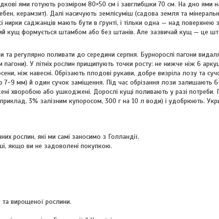
дкові ями готують розміром 80×50 см і завглибшки 70 см. На дно ями 
ебен, керамзит). Далі насичують землісуміш (садова земля та мінеральн
і нирки саджанців мають бути в ґрунті, і тільки одна — над поверхнею з
ий кущ формується штамбом або без штанів. Але зазвичай кущ — це шт
ри та регулярно поливати до середини серпня. Бурнорослі пагони вида
пагони). У літніх рослин прищипують точки росту: не нижче ніж 6 аркуші
ени, ніж навесні. Обрізають плодові рукави, добре визріла лозу та суч
7-9 мм) й один сучок заміщення. Під час обрізання лози залишають 6
жені хворобою або ушкоджені. Дорослі кущі поливають у разі потреби.
априклад, 3% залізним купоросом, 300 г на 10 л води) і удобрюють. Ук
них рослин, які ми самі заносимо з Голландії.
ші, якщо ви не задоволені покупкою.
 та вирощеної рослини.