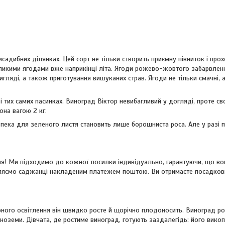
садибних ділянках. Цей сорт не тільки створить приємну півниток і пр
еликими ягодами вже наприкінці літа. Ягоди рожево-жовтого забарвле
яді, а також приготування вишуканих страв. Ягоди не тільки смачні, ал
 тих самих пасинках. Виноград Віктор невибагливий у догляді, проте с
на вагою 2 кг.
безпека для зеленого листя становить лише борошниста роса. Але у разі 
я! Ми підходимо до кожної посилки індивідуально, гарантуючи, що во
авляємо саджанці накладеним платежем поштою. Ви отримаєте посадков
рного освітлення він швидко росте й щорічно плодоносить. Виноград ро
рноземи. Дівчата, де ростиме виноград, готують заздалегідь: його вико