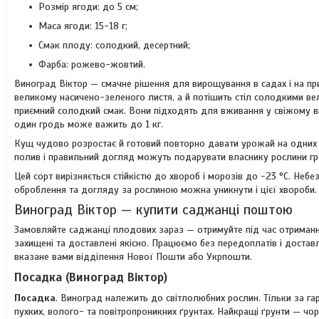
Розмір ягоди: до 5 см;
Маса ягоди: 15-18 г;
Смак плоду: солодкий, десертний;
Фарба: рожево-жовтий.
Виноград Віктор — смачне рішення для вирощування в садах і на при
великому насичено-зеленого листя, а й потішить стіл солодкими в
приємний солодкий смак. Вони підходять для вживання у свіжому вигл
один гродь може важить до 1 кг.
Кущ чудово розростає й готовий повторно давати урожай на одних і
полив і правильний догляд можуть подарувати власнику рослини гро
Цей сорт вирізняється стійкістю до хвороб і морозів до -23 °C. Не
оброблення та догляду за рослиною можна уникнути і цієї хвороби.
Виноград Віктор — купити саджанці поштою
Замовляйте саджанці плодових зараз — отримуйте під час отриманн
захищені та доставлені якісно. Працюємо без передоплатів і дост
вказане вами відділення Нової Пошти або Укрпошти.
Посадка (Виноград Віктор)
Посадка
. Виноград належить до світлолюбних рослин. Тільки за га
пухких, волого- та повітропроникних ґрунтах. Найкращі ґрунти — чо