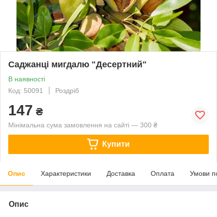
Саджанці мигдалю "Десертний"
В наявності
Код: 50091
Роздріб
147
₴
Мінімальна сума замовлення на сайті — 300 ₴
Купити
Опис
Характеристики
Доставка
Оплата
Умови п
Опис