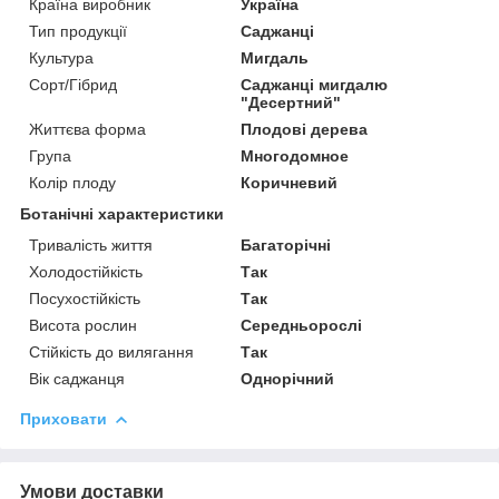
Країна виробник
Україна
Тип продукції
Саджанці
Культура
Мигдаль
Сорт/Гібрид
Саджанці мигдалю
"Десертний"
Життєва форма
Плодові дерева
Група
Многодомное
Колір плоду
Коричневий
Ботанічні характеристики
Тривалість життя
Багаторічні
Холодостійкість
Так
Посухостійкість
Так
Висота рослин
Середньорослі
Стійкість до вилягання
Так
Вік саджанця
Однорічний
Приховати
Умови доставки