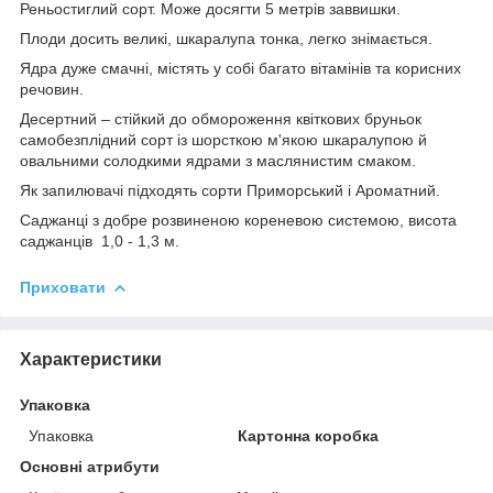
Реньостиглий сорт. Може досягти 5 метрів заввишки.
Плоди досить великі, шкаралупа тонка, легко знімається.
Ядра дуже смачні, містять у собі багато вітамінів та корисних
речовин.
Десертний – стійкий до обмороження квіткових бруньок
самобезплідний сорт із шорсткою м'якою шкаралупою й
овальними солодкими ядрами з маслянистим смаком.
Як запилювачі підходять сорти Приморський і Ароматний.
Саджанці з добре розвиненою кореневою системою, висота
саджанців 1,0 - 1,3 м.
Приховати
Характеристики
Упаковка
Упаковка
Картонна коробка
Основні атрибути