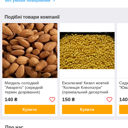
Всі умови повернення
Подібні товари компанії
Мигдаль солодкий
Ексклюзив! Кизил жовтий
Садж
"Амарето" (середній
"Колекція Клеопатри"
"Юві
термін дозрівання)
(преміальний десертний
сорт, середній термін
140
150
140
₴
₴
дозрівання)
Купити
Купити
Про нас