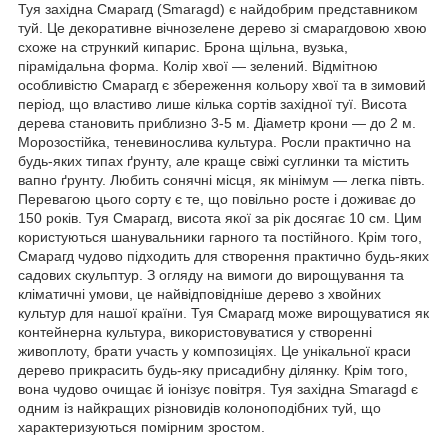
Туя західна Смарагд (Smaragd) є найдобрим представником
туй. Це декоративне вічнозелене дерево зі смарагдовою хвою
схоже на стрункий кипарис. Брона щільна, вузька,
пірамідальна форма. Колір хвої — зелений. Відмітною
особливістю Смарагд є збереження кольору хвої та в зимовий
період, що властиво лише кілька сортів західної туї. Висота
дерева становить приблизно 3-5 м. Діаметр крони — до 2 м.
Морозостійка, теневинослива культура. Росли практично на
будь-яких типах ґрунту, але краще свіжі суглинки та містить
вапно ґрунту. Любить сонячні місця, як мінімум — легка півть.
Перевагою цього сорту є те, що повільно росте і доживає до
150 років. Туя Смарагд, висота якої за рік досягає 10 см. Цим
користуються шанувальники гарного та постійного. Крім того,
Смарагд чудово підходить для створення практично будь-яких
садових скульптур. З огляду на вимоги до вирощування та
кліматичні умови, це найвідповідніше дерево з хвойних
культур для нашої країни. Туя Смарагд може вирощуватися як
контейнерна культура, використовуватися у створенні
живоплоту, брати участь у композиціях. Це унікальної краси
дерево прикрасить будь-яку присадибну ділянку. Крім того,
вона чудово очищає й іонізує повітря. Туя західна Smaragd є
одним із найкращих різновидів колоноподібних туй, що
характеризуються помірним зростом.