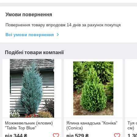
Умови повернення
Повернення товару впродовж 14 днів за рахунок покупця
Всі умови повернення
Подібні товари компанії
Можжевельник (яловик)
Ялина канадська "Коніка"
Туя 
"Table Top Blue"
(Conica)
см)
344
529
1 3
від
₴
від
₴