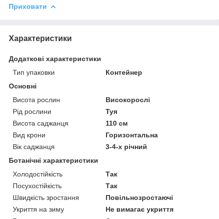
Приховати
Характеристики
Додаткові характеристики
Тип упаковки
Контейнер
Основні
Висота рослин
Високорослі
Рід рослини
Туя
Висота саджанця
110 см
Вид крони
Горизонтальна
Вік саджанця
3-4-х річний
Ботанічні характеристики
Холодостійкість
Так
Посухостійкість
Так
Швидкість зростання
Повільнозростаючі
Укриття на зиму
Не вимагає укриття