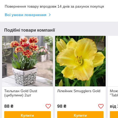
Повернення товару впродовж 14 днів за рахунок покупця
Всі умови повернення
Подібні товари компанії
Тюльпан Gold Dust
Лілейник Smugglers Gold
Можж
(цибулини) 2шт
"Tab
88
98
₴
₴
від
Купити
Купити