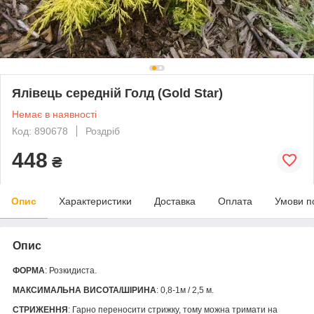
Ялівець середній Голд (Gold Star)
Немає в наявності
Код: 890678
Роздріб
448
₴
Опис
Характеристики
Доставка
Оплата
Умови п
Опис
ФОРМА
: Розкидиста.
МАКСИМАЛЬНА ВИСОТА/ШІРИНА
: 0,8-1м / 2,5 м.
СТРИЖЕННЯ
: Гарно переносити стрижку, тому можна тримати на