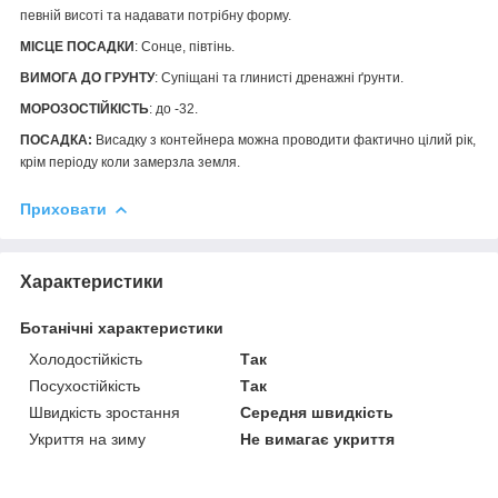
певній висоті та надавати потрібну форму.
МІСЦЕ ПОСАДКИ
: Сонце, півтінь.
ВИМОГА ДО ГРУНТУ
: Супіщані та глинисті дренажні ґрунти.
МОРОЗОСТІЙКІСТЬ
: до -32.
ПОСАДКА:
Висадку з контейнера можна проводити фактично цілий рік,
крім періоду коли замерзла земля.
Приховати
Характеристики
Ботанічні характеристики
Холодостійкість
Так
Посухостійкість
Так
Швидкість зростання
Середня швидкість
Укриття на зиму
Не вимагає укриття